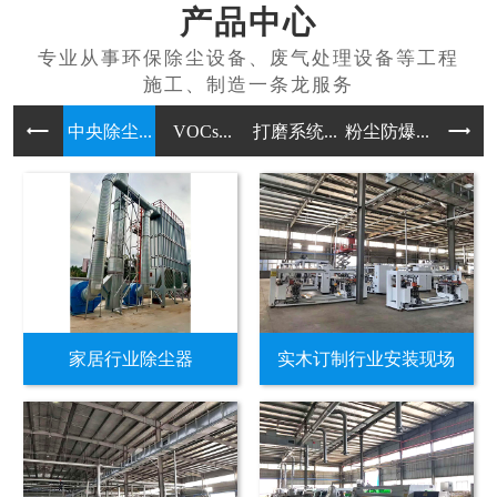
产品中心
中央除尘...
VOCs...
打磨系统...
粉尘防爆...
无尘喷漆
家居行业除尘器
实木订制行业安装现场