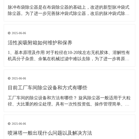
脉冲布袋除尘器是在布袋除尘器的基础上，改进的新型脉冲袋式
除尘器。为了进一步完善脉冲袋式除尘器，改后的脉冲袋式除尘
器保留了净化效率高、处理气体能力大、性能稳定、操作方便、
滤袋寿命长、维修工作量小等优点。 而且从结构上和脉冲阀上进
行改革，解决了露天安放和压缩空气源压力低的问题。
2025-06-06
活性炭吸附箱如何维护和保养
1、基本原理及作用 对于粒径在10-20埃左右无机胶体、溶解性有
机高分子杂质、余氯在机械过滤中难以去除，为了进一步将原水
深度净化，使之达到RO机的RO膜进水指标，在工艺流程中设计
了活性炭器。活性炭之所以能吸附粒度在几十埃左右的活性物，
是由于其结构中存在大量孔径在20-50埃的微孔和
2025-06-06
目前工厂车间除尘设备和方式有哪些
工厂车间的除尘设备和方法有哪些？ 旋风除尘器一般适用于大粒
径、大比重的粉尘处理。具有一次性投资低、操作管理简单、集
尘方便等特点。 电除尘净化效率高，但投资成本高，运行成本
大。 袋式除尘净化效率仅次于电除尘，袋式除尘能耗低，无二次
污染，除尘效率也高，清灰更加方便。
2025-06-06
喷淋塔一般出现什么问题以及解决方法