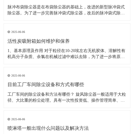
脉冲布袋除尘器是在布袋除尘器的基础上，改进的新型脉冲袋式
除尘器。为了进一步完善脉冲袋式除尘器，改后的脉冲袋式除尘
器保留了净化效率高、处理气体能力大、性能稳定、操作方便、
滤袋寿命长、维修工作量小等优点。 而且从结构上和脉冲阀上进
行改革，解决了露天安放和压缩空气源压力低的问题。
2025-06-06
活性炭吸附箱如何维护和保养
1、基本原理及作用 对于粒径在10-20埃左右无机胶体、溶解性有
机高分子杂质、余氯在机械过滤中难以去除，为了进一步将原水
深度净化，使之达到RO机的RO膜进水指标，在工艺流程中设计
了活性炭器。活性炭之所以能吸附粒度在几十埃左右的活性物，
是由于其结构中存在大量孔径在20-50埃的微孔和
2025-06-06
目前工厂车间除尘设备和方式有哪些
工厂车间的除尘设备和方法有哪些？ 旋风除尘器一般适用于大粒
径、大比重的粉尘处理。具有一次性投资低、操作管理简单、集
尘方便等特点。 电除尘净化效率高，但投资成本高，运行成本
大。 袋式除尘净化效率仅次于电除尘，袋式除尘能耗低，无二次
污染，除尘效率也高，清灰更加方便。
2025-06-06
喷淋塔一般出现什么问题以及解决方法