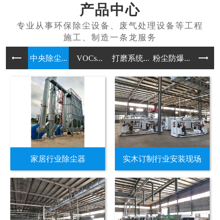
产品中心
中央除尘...
VOCs...
打磨系统...
粉尘防爆...
无尘喷漆
家居行业除尘器
实木订制行业安装现场