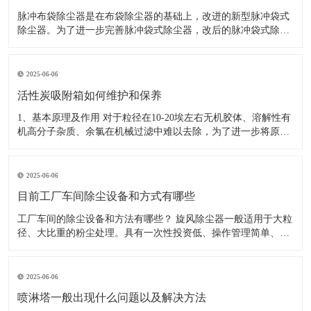
脉冲布袋除尘器是在布袋除尘器的基础上，改进的新型脉冲袋式
除尘器。为了进一步完善脉冲袋式除尘器，改后的脉冲袋式除尘
器保留了净化效率高、处理气体能力大、性能稳定、操作方便、
滤袋寿命长、维修工作量小等优点。 而且从结构上和脉冲阀上进
行改革，解决了露天安放和压缩空气源压力低的问题。
2025-06-06
活性炭吸附箱如何维护和保养
1、基本原理及作用 对于粒径在10-20埃左右无机胶体、溶解性有
机高分子杂质、余氯在机械过滤中难以去除，为了进一步将原水
深度净化，使之达到RO机的RO膜进水指标，在工艺流程中设计
了活性炭器。活性炭之所以能吸附粒度在几十埃左右的活性物，
是由于其结构中存在大量孔径在20-50埃的微孔和
2025-06-06
目前工厂车间除尘设备和方式有哪些
工厂车间的除尘设备和方法有哪些？ 旋风除尘器一般适用于大粒
径、大比重的粉尘处理。具有一次性投资低、操作管理简单、集
尘方便等特点。 电除尘净化效率高，但投资成本高，运行成本
大。 袋式除尘净化效率仅次于电除尘，袋式除尘能耗低，无二次
污染，除尘效率也高，清灰更加方便。
2025-06-06
喷淋塔一般出现什么问题以及解决方法