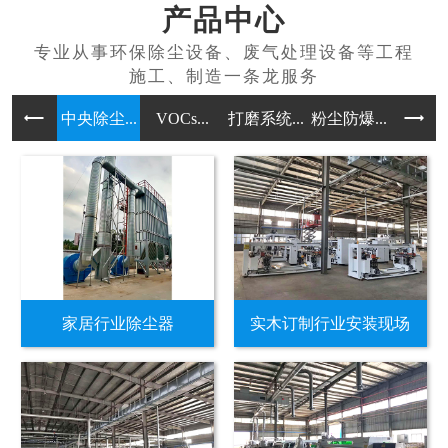
产品中心
中央除尘...
VOCs...
打磨系统...
粉尘防爆...
无尘喷漆
家居行业除尘器
实木订制行业安装现场